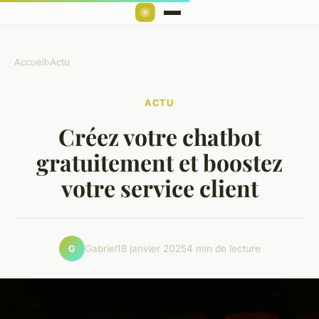
Accueil
›
Actu
ACTU
Créez votre chatbot
gratuitement et boostez
votre service client
Gabriel
18 janvier 2025
4 min de lecture
G