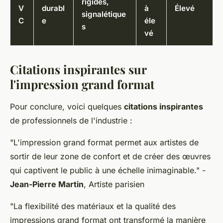
rigides,
V
durabl
à
Élevé
signalétique
C
e
éle
s
vé
Citations inspirantes sur
l'impression grand format
Pour conclure, voici quelques
citations inspirantes
de professionnels de l'industrie :
"L'impression grand format permet aux artistes de
sortir de leur zone de confort et de créer des œuvres
qui captivent le public à une échelle inimaginable."
-
Jean-Pierre Martin
, Artiste parisien
"La flexibilité des matériaux et la qualité des
impressions grand format ont transformé la manière