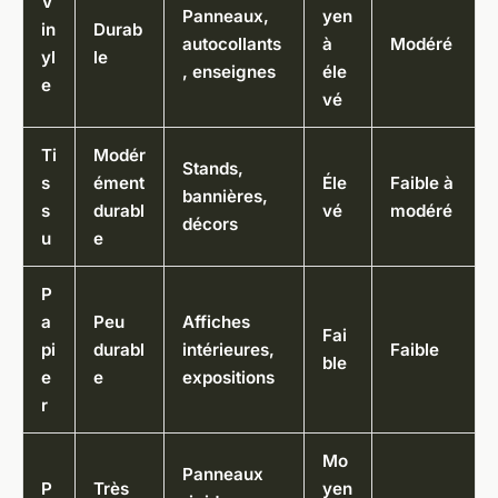
V
Panneaux,
yen
in
Durab
autocollants
à
Modéré
yl
le
, enseignes
éle
e
vé
Ti
Modér
Stands,
s
ément
Éle
Faible à
bannières,
s
durabl
vé
modéré
décors
u
e
P
a
Peu
Affiches
Fai
pi
durabl
intérieures,
Faible
ble
e
e
expositions
r
Mo
Panneaux
P
Très
yen