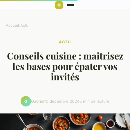
Accueil
›
Actu
ACTU
Conseils cuisine : maitrisez
les bases pour épater vos
invités
Gabriel
10 décembre 2024
5 min de lecture
G