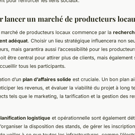
t pour renforcer les liens sociaux.
r lancer un marché de producteurs loca
un marché de producteurs locaux commence par la
recherche
ent adéquat
. Choisir un lieu stratégique influencera non se
urs, mais garantira aussi l’accessibilité pour les producteur
it être central pour attirer plus de clients, mais également
cueillir tous les participants.
ration d’un
plan d’affaires solide
est cruciale. Un bon plan ai
iciper les revenus, et évaluer la viabilité du projet à long te
cts tels que le marketing, la tarification et la gestion des r
lanification logistique
et opérationnelle sont également dét
’organiser la disposition des stands, de gérer les inscriptio
e veiller à ce que toutes les infrastructures, comme l’électri