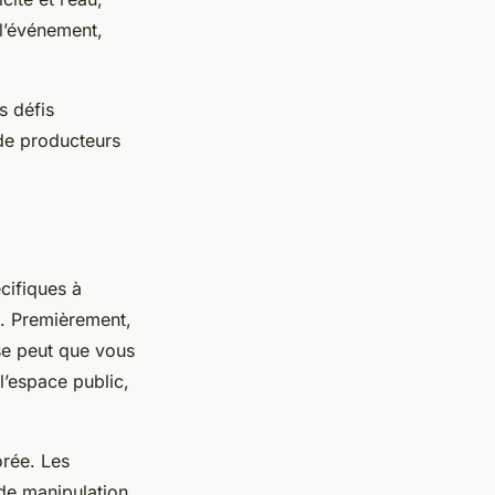
 l’événement,
s défis
 de producteurs
cifiques à
l. Premièrement,
 se peut que vous
l’espace public,
orée. Les
de manipulation