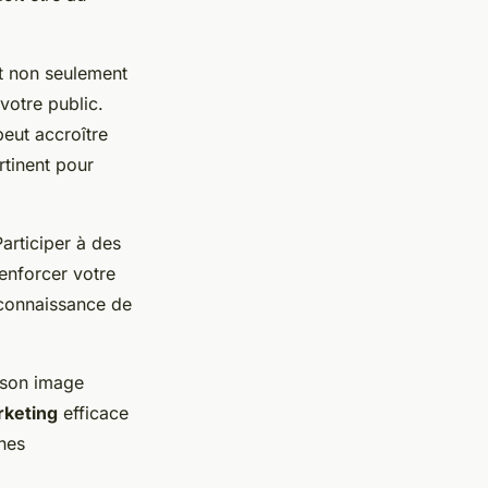
nt non seulement
votre public.
eut accroître
ertinent pour
articiper à des
enforcer votre
 connaissance de
 son image
keting
efficace
ines