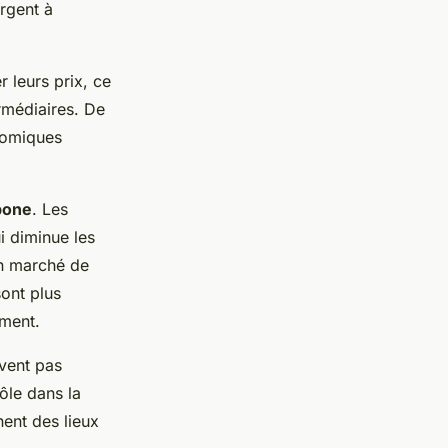
rgent à
 leurs prix, ce
rmédiaires. De
onomiques
bone
. Les
i diminue les
un marché de
ont plus
ement.
rvent pas
ôle dans la
ent des lieux