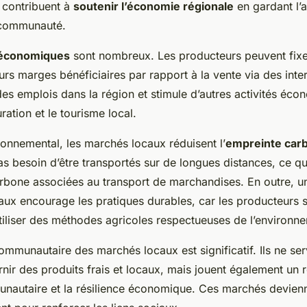
contribuent à
soutenir l’économie régionale
en gardant l’a
a communauté.
 économiques
sont nombreux. Les producteurs peuvent fixer
rs marges bénéficiaires par rapport à la vente via des inte
des emplois dans la région et stimule d’autres activités éc
ation et le tourisme local.
ronnemental, les marchés locaux réduisent l’
empreinte car
as besoin d’être transportés sur de longues distances, ce qu
rbone associées au transport de marchandises. En outre, 
aux encourage les pratiques durables, car les producteurs s
tiliser des méthodes agricoles respectueuses de l’environn
communautaire des marchés locaux est significatif. Ils ne se
nir des produits frais et locaux, mais jouent également un r
unautaire et la résilience économique. Ces marchés devienn