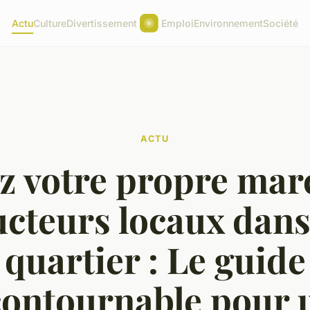
Actu
Culture
Divertissement
Emploi
Environnement
Société
ACTU
z votre propre mar
cteurs locaux dans
quartier : Le guide
contournable pour 