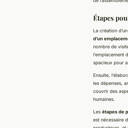
de rassemblemen
Étapes pou
La création d’
d’un emplacem
nombre de visite
l’emplacement do
spacieux pour ac
Ensuite, l’élabo
les dépenses, ant
couvrir des aspe
humaines.
Les
étapes de p
est nécessaire d
producteurs, et d