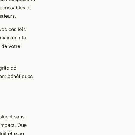
périssables et
mateurs.
ec ces lois
maintenir la
 de votre
égrité de
ent bénéfiques
luent sans
’impact. Que
oit être au