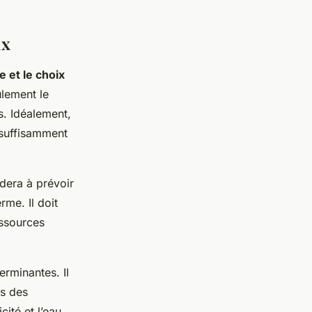
ux
 et le choix
ulement le
s. Idéalement,
 suffisamment
dera à prévoir
rme. Il doit
essources
erminantes. Il
ns des
cité et l’eau,