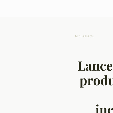
Accueil
›
Actu
Lance
produ
in