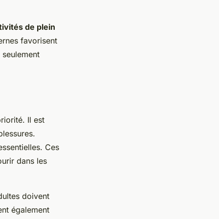
tivités de plein
ernes favorisent
n seulement
iorité. Il est
blessures.
essentielles. Ces
urir dans les
dultes doivent
vent également