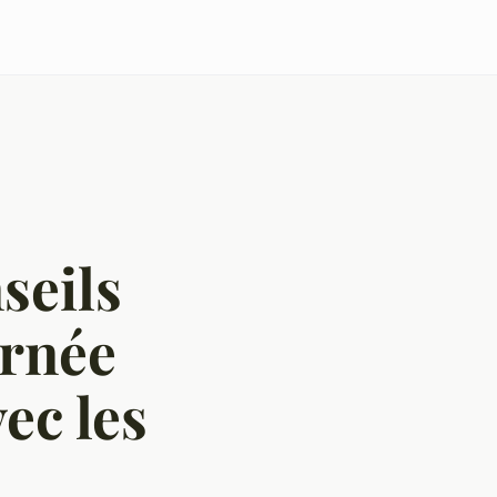
seils
urnée
ec les