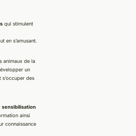
es
qui stimulent
out en s’amusant.
es animaux de la
développer un
t s’occuper des
e
sensibilisation
ormation ainsi
eur connaissance