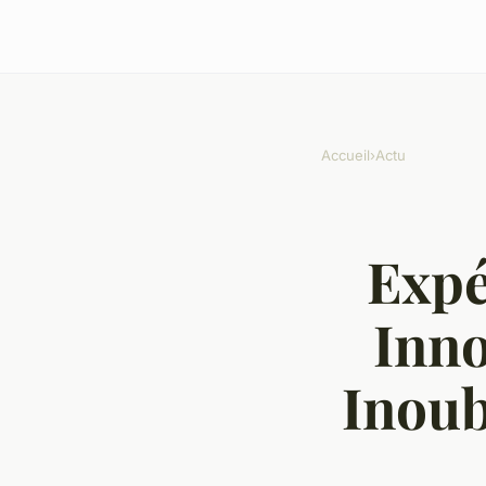
Accueil
›
Actu
Expé
Inno
Inoub