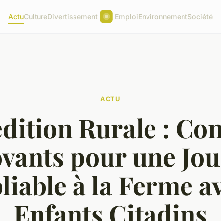
Actu
Culture
Divertissement
Emploi
Environnement
Société
ACTU
dition Rurale : Con
vants pour une Jo
liable à la Ferme av
Enfants Citadins