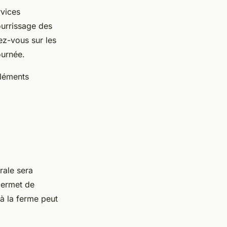
rvices
ourrissage des
ez-vous sur les
ournée.
éléments
rale sera
permet de
 à la ferme peut