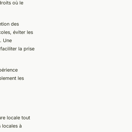
roits où le
ntion des
oles, éviter les
s. Une
aciliter la prise
périence
blement les
re locale tout
 locales à