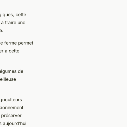
giques, cette
à traire une
e.
tte ferme permet
er à cette
 légumes de
eilleuse
griculteurs
isionnement
 préserver
s aujourd’hui