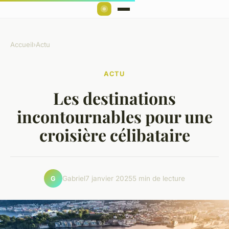
Accueil
›
Actu
ACTU
Les destinations
incontournables pour une
croisière célibataire
Gabriel
7 janvier 2025
5 min de lecture
G