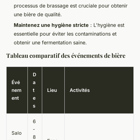
processus de brassage est cruciale pour obtenir
une bière de qualité.
Maintenez une hygiène stricte
: L'hygiène est
essentielle pour éviter les contaminations et
obtenir une fermentation saine.
Tableau comparatif des événements de bière
D
Évé
a
nem
t
Lieu
Activités
ent
e
s
6
-
Salo
8