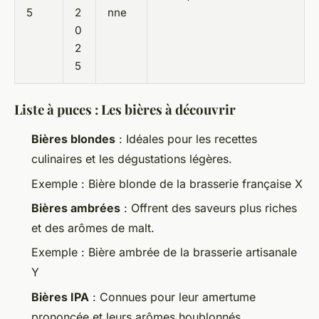
5
2
nne
0
2
5
Liste à puces : Les bières à découvrir
Bières blondes
: Idéales pour les recettes
culinaires et les dégustations légères.
Exemple : Bière blonde de la brasserie française X
Bières ambrées
: Offrent des saveurs plus riches
et des arômes de malt.
Exemple : Bière ambrée de la brasserie artisanale
Y
Bières IPA
: Connues pour leur amertume
prononcée et leurs arômes houblonnés.