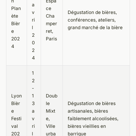
n
Espa
a
Plan
ce
v
Dégustation de bières,
ète
Cha
ri
conférences, ateliers,
Bièr
mper
l
grand marché de la bière
e
ret,
2
202
Paris
0
4
2
4
1
2
-
Lyon
1
Doub
Bièr
3
le
Dégustation de bières
e
a
Mixt
artisanales, bières
Festi
v
e,
faiblement alcoolisées,
val
ri
Ville
bières vieillies en
202
l
urba
barrique