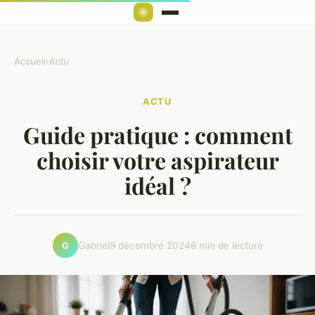
Accueil
›
Actu
ACTU
Guide pratique : comment
choisir votre aspirateur
idéal ?
Gabriel
9 décembre 2024
6 min de lecture
G