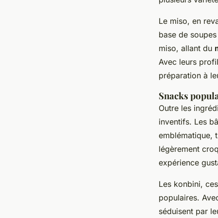
Le miso, en rev
base de soupes o
miso, allant du
Avec leurs profi
préparation à le
Snacks populai
Outre les ingré
inventifs. Les 
emblématique, t
légèrement croqu
expérience gusta
Les konbini, ce
populaires. Ave
séduisent par le