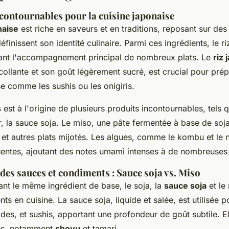
ncontournables pour la cuisine japonaise
naise
est riche en saveurs et en traditions, reposant sur de
éfinissent son identité culinaire. Parmi ces ingrédients, le ri
ant l'accompagnement principal de nombreux plats. Le
riz 
collante et son goût légèrement sucré, est crucial pour pré
e comme les sushis ou les onigiris.
s
est à l'origine de plusieurs produits incontournables, tels q
r, la sauce soja. Le miso, une pâte fermentée à base de soja
et autres plats mijotés. Les algues, comme le kombu et le n
entes, ajoutant des notes umami intenses à de nombreuses 
es sauces et condiments : Sauce soja vs. Miso
ant le même ingrédient de base, le soja, la
sauce soja
et le
ents en cuisine. La sauce soja, liquide et salée, est utilisée 
ades, et sushis, apportant une profondeur de goût subtile. El
tés, notamment
shoyu
et tamari.