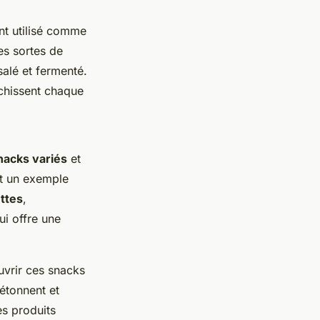
nt utilisé comme
es sortes de
salé et fermenté.
ichissent chaque
nacks variés
et
nt un exemple
ttes
,
ui offre une
ouvrir ces snacks
étonnent et
es produits