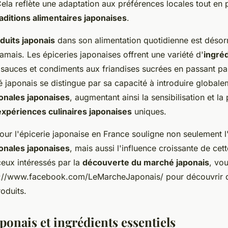
ela reflète une adaptation aux préférences locales tout en 
raditions alimentaires japonaises
.
duits japonais
dans son alimentation quotidienne est désor
amais. Les épiceries japonaises offrent une variété d'
ingréd
 sauces et condiments aux friandises sucrées en passant pa
 japonais se distingue par sa capacité à introduire globale
ionales japonaises
, augmentant ainsi la sensibilisation et la 
expériences culinaires japonaises
uniques.
r l'épicerie japonaise en France souligne non seulement l'a
ionales japonaises
, mais aussi l'influence croissante de cett
ceux intéressés par la
découverte du marché japonais
, vo
://www.facebook.com/LeMarcheJaponais/ pour découvrir 
roduits.
ponais et ingrédients essentiels