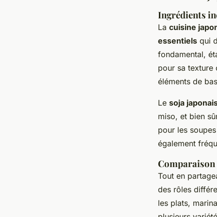
Ingrédients i
La
cuisine japo
essentiels
qui d
fondamental, ét
pour sa texture 
éléments de bas
Le
soja japonai
miso, et bien sû
pour les soupes 
également fréqu
Comparaison d
Tout en partage
des rôles différ
les plats, marin
plusieurs varié