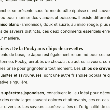
anche, se présente sous forme de pâte épaisse et est souve
u pour mariner des viandes et poissons. Il existe différent
miso blanc
(shiromiso), doux et sucré, au miso rouge, plus 
ls de saveurs distincts, ces deux condiments essentiels enr
ur manière.
res : De la Pocky aux chips de crevettes
dients de base, le Japon est également renommé pour ses
s
bâtonnets Pocky, enrobés de chocolat ou autres saveurs, so
rès prisé pour grignoter à tout moment. Les
chips de creve
antes et savoureuses, sont une autre friandise populaire q
tive singulière.
s
supérettes japonaises
, constituent le lieu idéal pour déc
c des emballages souvent colorés et attrayants, ces en-cas 
ur diversité. Les saveurs sucrées-salées et l'originalité de c