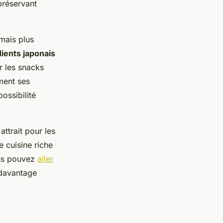
préservant
mais plus
ients japonais
r les snacks
ment ses
possibilité
ttrait pour les
e cuisine riche
us pouvez
aller
davantage