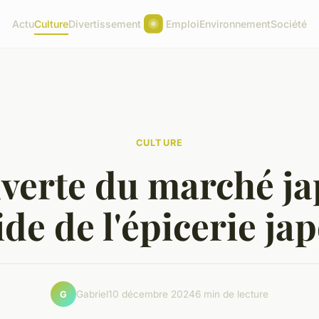
Actu
Culture
Divertissement
Emploi
Environnement
Société
CULTURE
verte du marché ja
uide de l'épicerie ja
Gabriel
10 décembre 2024
6 min de lecture
G