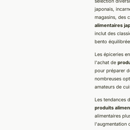
sélection divers
japonais, incarn
magasins, des c
alimentaires ja
inclut des class
bento équilibrée
Les épiceries e
l'achat de
produ
pour préparer d
nombreuses opti
amateurs de cui
Les tendances d
produits alimen
alimentaires pl
l'augmentation d