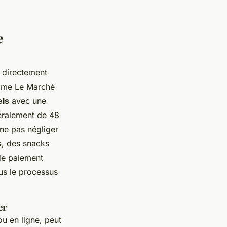
e
s directement
comme Le Marché
els
avec une
néralement de 48
 ne pas négliger
s
, des snacks
de paiement
lus le processus
er
ou en ligne, peut