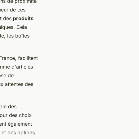
ins de proximité
ieur de ces
nt des
produits
niques. Cela
e, les boîtes
ance, facilitent
mme d'articles
ose de
x attentes des
ble des
our des choix
ent également
 et des options