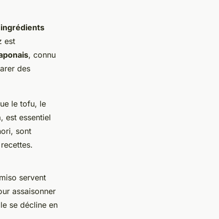
s
ingrédients
z est
japonais
, connu
parer des
ue le tofu, le
, est essentiel
ori, sont
recettes.
 miso servent
pour assaisonner
le se décline en