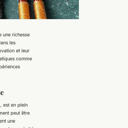
e une richesse
ans les
vation et leur
ématiques comme
xpériences
se
e
, est en plein
ement peut être
rent une