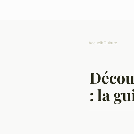
Accueil
›
Culture
Décou
: la g