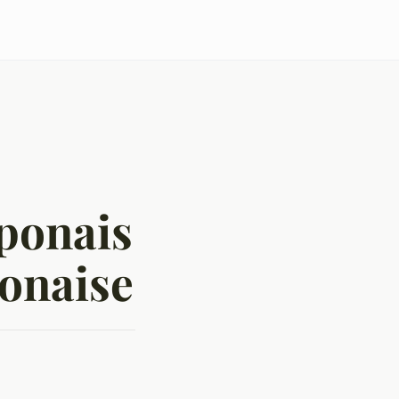
ponais
ponaise