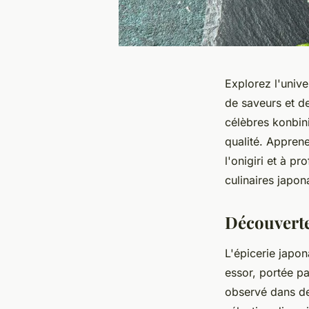
Explorez l'unive
de saveurs et d
célèbres konbini
qualité. Appren
l'onigiri et à p
culinaires japon
Découverte
L'épicerie japon
essor, portée pa
observé dans des