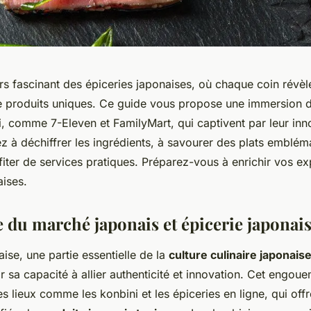
rs fascinant des épiceries japonaises, où chaque coin révèl
e produits uniques. Ce guide vous propose une immersion d
, comme 7-Eleven et FamilyMart, qui captivent par leur inno
ez à déchiffrer les ingrédients, à savourer des plats embl
rofiter de services pratiques. Préparez-vous à enrichir vos e
aises.
 du marché japonais et épicerie japonai
aise, une partie essentielle de la
culture culinaire japonais
r sa capacité à allier authenticité et innovation. Cet engou
 lieux comme les konbini et les épiceries en ligne, qui off