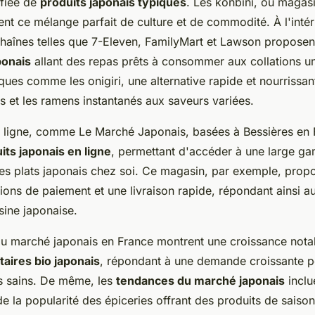
ifiée de
produits japonais typiques
. Les konbini, ou magas
ent ce mélange parfait de culture et de commodité. À l'intér
haînes telles que 7-Eleven, FamilyMart et Lawson propose
ponais
allant des repas prêts à consommer aux collations u
iques comme les onigiri, une alternative rapide et nourrissant
s et les ramens instantanés aux saveurs variées.
n ligne, comme Le Marché Japonais, basées à Bessières en Fr
its japonais en ligne
, permettant d'accéder à une large ga
es plats japonais chez soi. Ce magasin, par exemple, prop
ons de paiement et une livraison rapide, répondant ainsi au
sine japonaise.
u marché japonais en France montrent une croissance nota
taires bio japonais
, répondant à une demande croissante p
us sains. De même, les
tendances du marché japonais
inclu
e la popularité des épiceries offrant des produits de saison