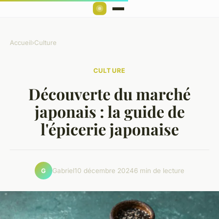
Accueil
›
Culture
CULTURE
Découverte du marché
japonais : la guide de
l'épicerie japonaise
Gabriel
10 décembre 2024
6 min de lecture
G